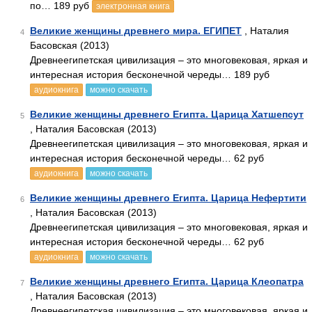
по… 189 руб
электронная книга
Великие женщины древнего мира. ЕГИПЕТ
, Наталия
4
Басовская (2013)
Древнеегипетская цивилизация – это многовековая, яркая и
интересная история бесконечной череды… 189 руб
аудиокнига
можно скачать
Великие женщины древнего Египта. Царица Хатшепсут
5
, Наталия Басовская (2013)
Древнеегипетская цивилизация – это многовековая, яркая и
интересная история бесконечной череды… 62 руб
аудиокнига
можно скачать
Великие женщины древнего Египта. Царица Нефертити
6
, Наталия Басовская (2013)
Древнеегипетская цивилизация – это многовековая, яркая и
интересная история бесконечной череды… 62 руб
аудиокнига
можно скачать
Великие женщины древнего Египта. Царица Клеопатра
7
, Наталия Басовская (2013)
Древнеегипетская цивилизация – это многовековая, яркая и