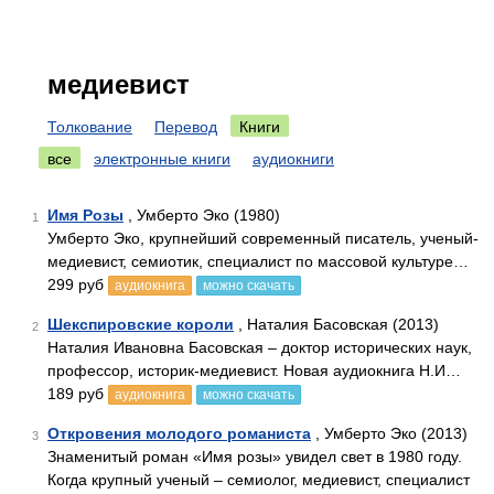
медиевист
Толкование
Перевод
Книги
все
электронные книги
аудиокниги
Имя Розы
, Умберто Эко (1980)
1
Умберто Эко, крупнейший современный писатель, ученый-
медиевист, семиотик, специалист по массовой культуре…
299 руб
аудиокнига
можно скачать
Шекспировские короли
, Наталия Басовская (2013)
2
Наталия Ивановна Басовская – доктор исторических наук,
профессор, историк-медиевист. Новая аудиокнига Н.И…
189 руб
аудиокнига
можно скачать
Откровения молодого романиста
, Умберто Эко (2013)
3
Знаменитый роман «Имя розы» увидел свет в 1980 году.
Когда крупный ученый – семиолог, медиевист, специалист