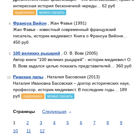
интересная история бесконечной череды… 62 руб
аудиокнига
можно скачать
Франсуа Вийон
, Жан Фавье (1991)
8
Жан Фавье - известный современный французский
писатель, историк-медиевист. Книга о Франсуа Вийоне…
450 руб
100 великих рыцарей
, О. В. Вовк (2005)
9
Автор книги "100 великих рыцарей" - историк-медиевист О.
В. Вовк задался целью показать представителей… 360 руб
Римские папы
, Наталия Басовская (2013)
10
Наталия Ивановна Басовская ­– доктор исторических наук,
профессор, историк-медиевист. В последние годы… 189
руб
аудиокнига
можно скачать
Страницы
Следующая
→
1
2
3
4
5
6
7
8
9
10
11
12